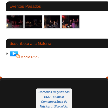
Eventos Pasados
Suscríbete a la Galería
Media RSS
Derechos Registrados
ECO - Escuela
Contemporánea de
Música.
::: Sitio inicial